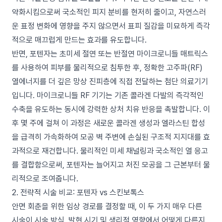
약화시킴으로써 국소적인 피지 분비를 현저히 줄이고, 자연스러
운 표정 변화에 영향을 주지 않으면서 표피 질감을 미묘하게 즉각
적으로 매끄럽게 만드는 효과를 유도합니다.
반면, 포텐자는 초미세 절연 또는 반절연 마이크로니들 매트릭스
를 사용하여 피부를 물리적으로 침투한 후, 정확한 고주파(RF)
열에너지를 더 깊은 망상 진피층에 직접 전달하는 첨단 의료기기
입니다. 마이크로니들 RF 기기는 기존 콜라겐 다발의 즉각적인
수축을 유도하는 동시에 강력한 상처 치유 반응을 촉발합니다. 이
후 몇 주에 걸쳐 이 과정은 새로운 콜라겐 생성과 엘라스틴 합성
을 급격히 가속화하여 모공 벽 주변에 손실된 구조적 지지대를 효
과적으로 재건합니다. 물리적인 미세 채널링과 국소적인 열 응고
를 결합함으로써, 포텐자는 늘어지고 처진 모공을 그 근본부터 물
리적으로 조여줍니다.
2. 전략적 시술 비교: 포텐자 vs 스킨보톡스
안면 회춘을 위한 임상 경로를 결정할 때, 이 두 가지 매우 다른
시술이 시술 방식, 발현 시기 및 생리적 영향에서 어떻게 다른지