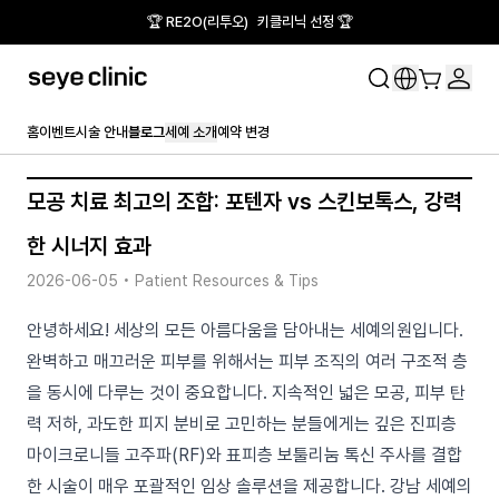
🏆 RE2O(리투오) 키클리닉 선정 🏆
홈
이벤트
시술 안내
블로그
세예 소개
예약 변경
모공 치료 최고의 조합: 포텐자 vs 스킨보톡스, 강력
한 시너지 효과
2026-06-05
•
Patient Resources & Tips
안녕하세요! 세상의 모든 아름다움을 담아내는 세예의원입니다.
완벽하고 매끄러운 피부를 위해서는 피부 조직의 여러 구조적 층
을 동시에 다루는 것이 중요합니다. 지속적인 넓은 모공, 피부 탄
력 저하, 과도한 피지 분비로 고민하는 분들에게는 깊은 진피층
마이크로니들 고주파(RF)와 표피층 보툴리눔 톡신 주사를 결합
한 시술이 매우 포괄적인 임상 솔루션을 제공합니다. 강남 세예의