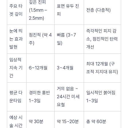
깊은 진피
주요 타
표면 유두 진
(1.5mm –
전층 (다층적)
겟 깊이
피
2.5mm)
눈에 띄
즉각적인 피지 감
점진적 (약 4
빠름 (3~7
는 효과
소, 점진적인 탄력
주)
일)
발현
개선
임상적
최대 12개월 (구
지속 기
6~12개월
3~4개월
조적 지지대 유지)
간
거의 없음 ~
평균 다
경미한 홍반
일시적인 붉어짐
24시간 미세
운타임
1~3일
1~3일
요철
예상 시
약 30분
약 15~20분
총 약 60분
술 시간