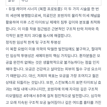
발현
루션
• 듀얼 레이어 시너지 (복합 프로토콜): 이 두 가지 시술을 한 번
의 세션에 병행함으로써, 의료진은 포텐자의 물리적 미세 채널을
활용하여 이후 스킨 타이트닝 제제의 침투 깊이와 분포를 최적화
합니다. 이 이중 작용 접근법은 근본적인 구조적 탄력 저하와 즉
각적인 표면 피지 과다를 동시에 해결합니다.
정직한 임상적 한계 및 구조적 투명성
이 복합 요법이 미용 의학의 탁월한 발전임에도 불구하고, 절대적
인 임상적 투명성은 세예의원의 핵심 가치입니다. 환자분들은 모
공을 완전히 없애는 것은 생물학적으로 불가능하다는 점을 인지
해야 합니다. 모공은 건강하고 살아있는 피부의 필수 구성 요소이
기 때문입니다. 대신, 저희의 목표는 모공을 가장 조여지고 젊은
상태로 되돌리는 것입니다. 또한, 스킨보톡스의 표면 타이트닝 효
과는 며칠 내에 나타나지만, 포텐자에 의해 자극된 깊은 구조적
리모델링은 4주에서 8주에 걸쳐 점진적으로 발전합니다. 심각하
고 오래 지속된 구조적 모공 늘어짐이나 깊은 여드름 흉터를 가진