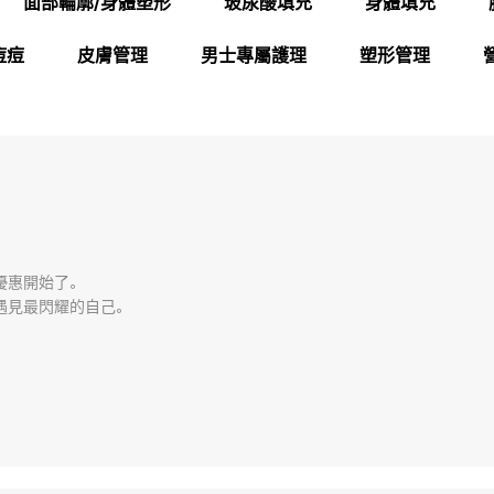
面部輪廓/身體塑形
玻尿酸填充
身體填充
痘痘
皮膚管理
男士專屬護理
塑形管理
惠開始了。

遇見最閃耀的自己。