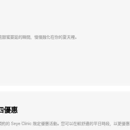
這甜蜜蔓延的瞬間，慢慢融化在你的夏天裡。
三四優惠
約的 Seye Clinic 限定優惠活動。您可以在較舒適的平日時段，以更