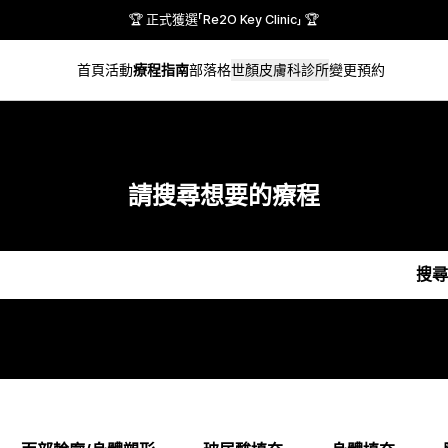
🏆 正式獲選「Re2O Key Clinic」 🏆
首頁
活動
療程指南
部落格
世顏皮膚科診所
變更預約
請搜尋想要的療程
搜尋