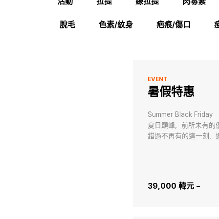
活動
拉提
線拉提
肉毒素
脫毛
色素/紋身
疤痕/傷口
EVENT
暑假特惠
Summer Black Friday

夏日巔峰，前所未有的優
錯過不再有的這一刻，
39,000 韓元 ~