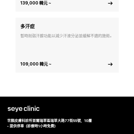
139,000 韓元 ~
多汗症
暫時削弱汗腺功能以減少汗液分泌並緩解不適的施術。
109,000 韓元 ~
世顏皮膚科診所
首爾瑞草區瑞草大路77街55號，10層
•
提供停車（診療時1小時免費）