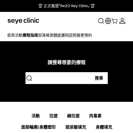
🏆 正式獲選「Re2O Key Clinic」 🏆
首頁
活動
療程指南
部落格
世顏皮膚科診所
變更預約
請搜尋想要的療程
搜尋
活動
拉提
線拉提
肉毒素
面部輪廓/身體塑形
玻尿酸填充
身體填充