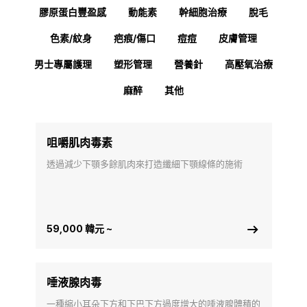
膠原蛋白豐盈感
動能素
幹細胞治療
脫毛
色素/紋身
疤痕/傷口
痘痘
皮膚管理
男士專屬護理
塑形管理
營養針
高壓氧治療
麻醉
其他
咀嚼肌肉毒素
透過減少下顎多餘肌肉來打造纖細下顎線條的施術
59,000 韓元 ~
唾液腺肉毒
一種縮小耳朵下方和下巴下方過度增大的唾液腺體積的