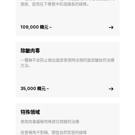
施術，從而在下導管中形成細長的線條。
109,000 韓元 ~
除皺肉毒
一種撫平並防止做出面部表情時出現的面部皺紋的治療
方法。
35,000 韓元 ~
特殊領域
使用肉毒緩解特殊部位問題的治療

改善嘴角不對稱，塑造自然笑容的線條