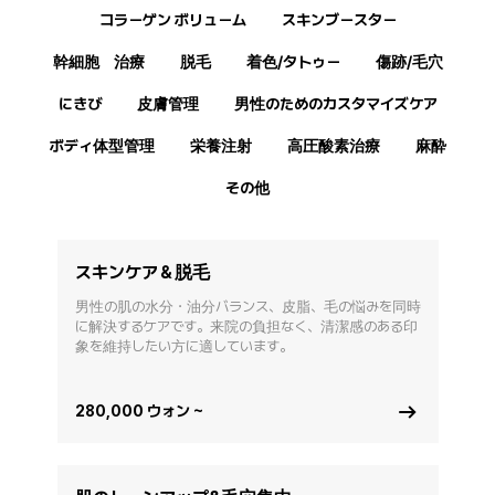
コラーゲン ボリューム
スキンブースター
幹細胞 治療
脱毛
着色/タトゥー
傷跡/毛穴
にきび
皮膚管理
男性のためのカスタマイズケア
ボディ体型管理
栄養注射
高圧酸素治療
麻酔
その他
スキンケア＆脱毛
男性の肌の水分・油分バランス、皮脂、毛の悩みを同時
に解決するケアです。来院の負担なく、清潔感のある印
象を維持したい方に適しています。
280,000 ウォン ~