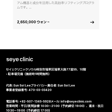
アム機器と成分を活用した高効率リフティングプログラ
ムです。

一度の来院で顔のリフティングと肌の再生、全身アンチ
エイジングまで完成させます。
2,650,000 ウォン ~
セイェクリニック
ソウル特別市瑞草区瑞草大路77道55、10階
•
駐車場完備（施術時1時間無料）
代表: Eun Sol Lee
プライバシー責任者: Eun Sol Lee
事業者登録番号: 470-03-03420
電話番号: +82-507-1345-5928
メール: info@seyeclinic.com
営業時間：平日/夜間診療 10:30～21:00（予約締切 19:00）、週末・祝日
10:30～19:00（予約締切 17:00）