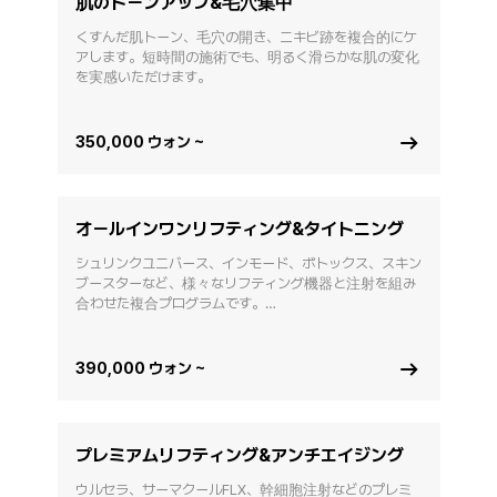
肌のトーンアップ&毛穴集中
くすんだ肌トーン、毛穴の開き、ニキビ跡を複合的にケ
アします。短時間の施術でも、明るく滑らかな肌の変化
を実感いただけます。
350,000 ウォン ~
オールインワンリフティング&タイトニング
シュリンクユニバース、インモード、ボトックス、スキン
ブースターなど、様々なリフティング機器と注射を組み
合わせた複合プログラムです。

たるんだフェイスライン、肌のくすみ、弾力の低下を全
体的に改善します。
390,000 ウォン ~
プレミアムリフティング&アンチエイジング
ウルセラ、サーマクールFLX、幹細胞注射などのプレミ