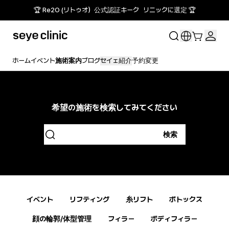
🏆 Re2O (リトゥオ）公式認証キーク リニックに選定 🏆
ホーム
イベント
施術案内
ブログ
セイェ紹介
予約変更
希望の施術を検索してみてください
検索
イベント
リフティング
糸リフト
ボトックス
顔の輪郭/体型管理
フィラー
ボディフィラー