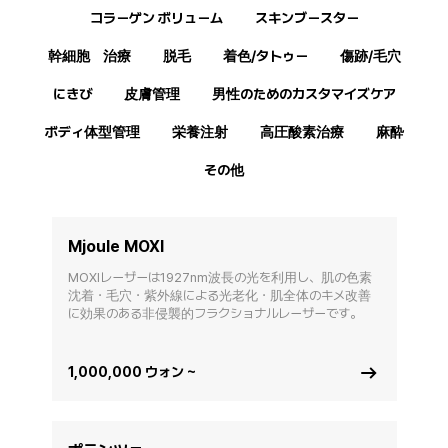
コラーゲン ボリューム
スキンブースター
幹細胞 治療
脱毛
着色/タトゥー
傷跡/毛穴
にきび
皮膚管理
男性のためのカスタマイズケア
ボディ体型管理
栄養注射
高圧酸素治療
麻酔
その他
Mjoule MOXI
MOXIレーザーは1927nm波長の光を利用し、肌の色素
沈着・毛穴・紫外線による光老化・肌全体のキメ改善
に効果のある非侵襲的フラクショナルレーザーです。
1,000,000 ウォン ~