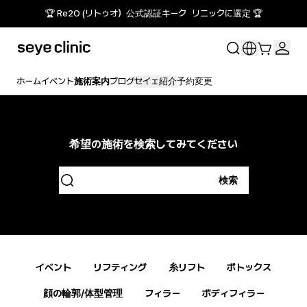
🏆 Re2O (リトゥオ）公式認証キーク リニックに選定 🏆
ホーム
イベント
施術案内
ブログ
セイェ紹介
予約変更
希望の施術を検索してみてください
検索
イベント
リフティング
糸リフト
ボトックス
顔の輪郭/体型管理
フィラー
ボディフィラー