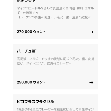
ポテンツァ
マイクロニードルを介して真皮層に高周波（RF）エネル
ギーを伝達する 

コラーゲンの再生を促進し、毛穴、傷、皮膚の結紮を改
善する施術 
270,000 ウォン ~
バーチュRF
高周波エネルギーで皮膚の状態に応じた毛穴、傷、皮膚
結び、タイトニング、皮膚弾力レーザー
250,000 ウォン ~
ピコプラスフラクセル
1兆分の1秒単位でレーザーを精密に照射して再生ポイン