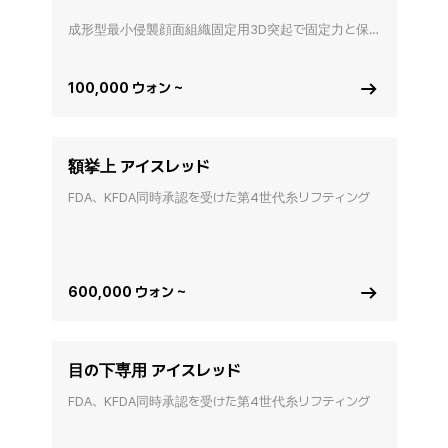
成形型最小侵襲顔面組織固定用3D突起で固定力と保
持力に優れ、 

人体に無害な溶ける糸を用いたリフティング＆弾力増加
効果 
100,000 ウォン ~
額挙上 アイスレッド
FDA、KFDA同時承認を受けた第4世代糸リフティング
600,000 ウォン ~
目の下専用 アイスレッド
FDA、KFDA同時承認を受けた第4世代糸リフティング