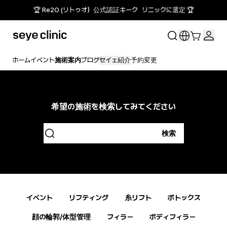
🏆 Re2O (リトゥオ）公式認証キーク リニックに選定 🏆
ホーム
イベント
施術案内
ブログ
セイェ紹介
予約変更
希望の施術を検索してみてください
検索
イベント
リフティング
糸リフト
ボトックス
顔の輪郭/体型管理
フィラー
ボディフィラー