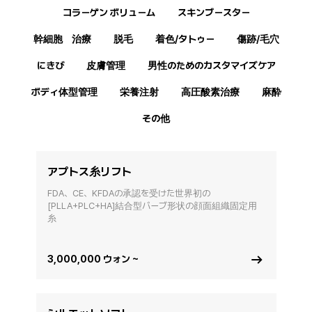
コラーゲン ボリューム
スキンブースター
幹細胞 治療
脱毛
着色/タトゥー
傷跡/毛穴
にきび
皮膚管理
男性のためのカスタマイズケア
ボディ体型管理
栄養注射
高圧酸素治療
麻酔
その他
アプトス糸リフト
FDA、CE、KFDAの承認を受けた世界初の
[PLLA+PLC+HA]結合型バーブ形状の顔面組織固定用
糸
3,000,000 ウォン ~