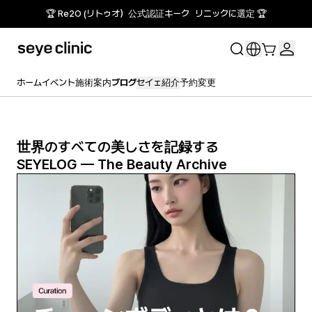
🏆 Re2O (リトゥオ）公式認証キーク リニックに選定 🏆
ホーム
イベント
施術案内
ブログ
セイェ紹介
予約変更
世界のすべての美しさを記録する
SEYELOG — The Beauty Archive